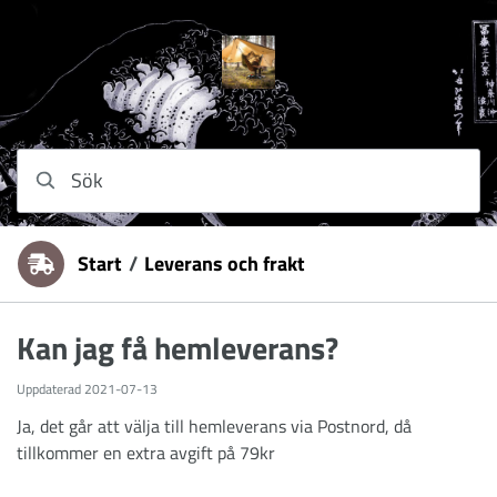
Hoppa till innehåll
Sök
Start
/
Leverans och frakt
Du är här:
Kan jag få hemleverans?
Uppdaterad
2021-07-13
Ja, det går att välja till hemleverans via Postnord, då
tillkommer en extra avgift på 79kr