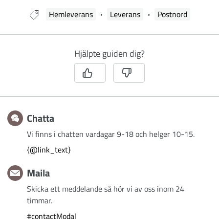
Guide taggad med:
Hemleverans
Leverans
Postnord
Hjälpte guiden dig?
Chatta
Vi finns i chatten vardagar 9-18 och helger 10-15.
{@link_text}
Maila
Skicka ett meddelande så hör vi av oss inom 24
timmar.
#contactModal